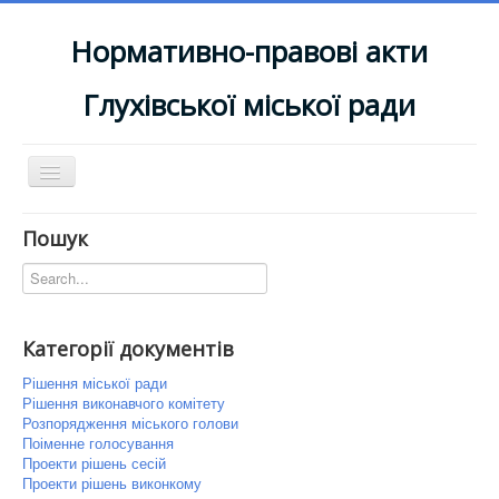
Нормативно-правові акти
Глухівської міської ради
Перемикач
навігації
Головна
Пошук
До офіційного сайту
Старі документи
Категорії документів
Рішення міської ради
Рішення виконавчого комітету
Розпорядження міського голови
Поіменне голосування
Проекти рішень сесій
Проекти рішень виконкому