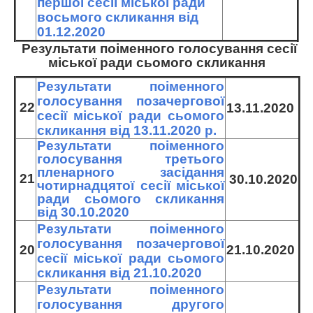
першої сесії міської ради
восьмого скликання від
01.12.2020
Результати поіменного голосування сесії
міської ради сьо
мого скликання
Результати поіменного
голосування позачергової
22
13.11.2020
сесії міської ради сьомого
скликання від 13.11.2020 р.
Результати поіменного
голосування третього
пленарного засідання
21
30.10.2020
чотирнадцятої сесії міської
ради сьомого скликання
від 30.10.2020
Результати поіменного
голосування позачергової
20
21.10.2020
сесії міської ради сьомого
скликання від 21.10.2020
Результати поіменного
голосування другого