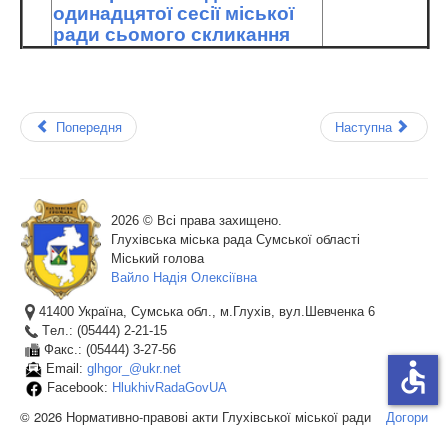
одинадцятої сесії міської
ради сьомого скликання
Попередня
Наступна
2026 © Всі права захищено.
Глухівська міська рада Сумської області
Міський голова
Вайло Надія Олексіївна
41400 Україна, Сумська обл., м.Глухів, вул.Шевченка 6
Tел.: (05444) 2-21-15
Факс.: (05444) 3-27-56
accessible
Email:
glhgor_@ukr.net
Facebook:
HlukhivRadaGovUA
© 2026 Нормативно-правові акти Глухівської міської ради
Догори