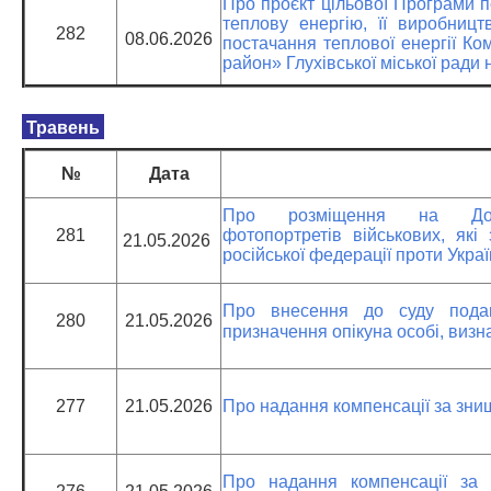
Про проєкт цільової Програми п
теплову енергію, її виробницт
282
08.06.2026
постачання теплової енергії Ко
район» Глухівської міської ради 
Травень
№
Дата
Про розміщення на Дош
281
фотопортретів військових, які 
21.05.2026
російської федерації проти Укра
Про внесення до суду подан
280
21.05.2026
призначення опікуна особі, виз
277
21.05.2026
Про надання компенсації за зни
Про надання компенсації за 