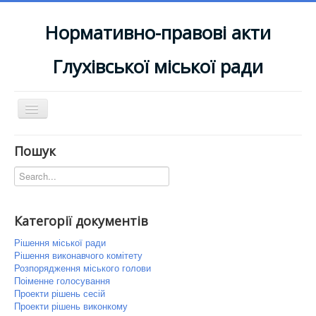
Нормативно-правові акти
Глухівської міської ради
Перемикач
навігації
Головна
Пошук
До офіційного сайту
Старі документи
Категорії документів
Рішення міської ради
Рішення виконавчого комітету
Розпорядження міського голови
Поіменне голосування
Проекти рішень сесій
Проекти рішень виконкому